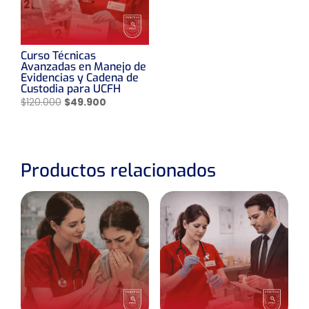
Curso Técnicas
Avanzadas en Manejo de
Evidencias y Cadena de
Custodia para UCFH
El
El
$
120.000
$
49.900
precio
precio
original
actual
era:
es:
$120.000.
$49.900.
Productos relacionados