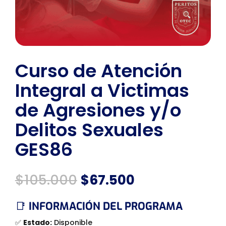
Curso de Atención
Integral a Victimas
de Agresiones y/o
Delitos Sexuales
GES86
El
El
$
105.000
$
67.500
precio
precio
original
actual
📑
INFORMACIÓN DEL PROGRAMA
era:
es:
✅
Estado:
Disponible