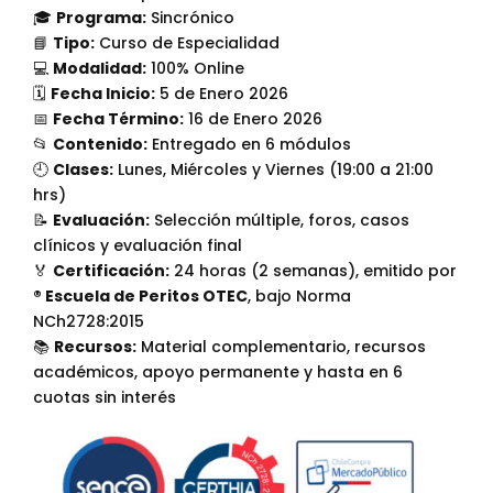
$105.000.
$67.500.
🎓
Programa:
Sincrónico
📘
Tipo:
Curso de Especialidad
💻
Modalidad:
100% Online
🗓️
Fecha Inicio:
5 de Enero 2026
📅
Fecha Término:
16 de Enero 2026
📂
Contenido:
Entregado en 6 módulos
🕘
Clases:
Lunes, Miércoles y Viernes (19:00 a 21:00
hrs)
📝
Evaluación:
Selección múltiple, foros, casos
clínicos y evaluación final
🏅
Certificación:
24 horas (2 semanas), emitido por
® Escuela de Peritos OTEC
, bajo Norma
NCh2728:2015
📚
Recursos:
Material complementario, recursos
académicos, apoyo permanente y hasta en 6
cuotas sin interés