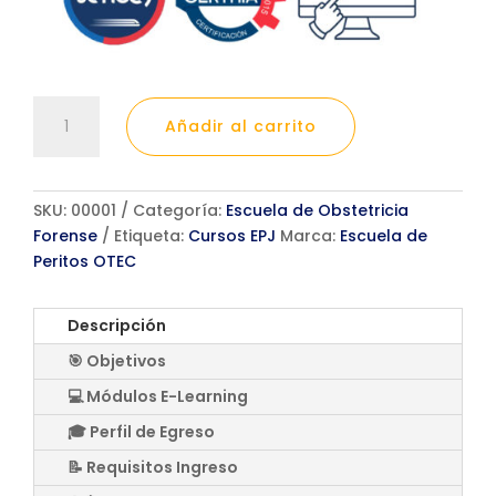
Curso
Añadir al carrito
de
Atención
Integral
a
SKU:
00001
Categoría:
Escuela de Obstetricia
Victimas
Forense
Etiqueta:
Cursos EPJ
Marca:
Escuela de
de
Peritos OTEC
Agresiones
y/o
Descripción
Delitos
🎯 Objetivos
Sexuales
GES86
💻 Módulos E-Learning
cantidad
🎓 Perfil de Egreso
📝 Requisitos Ingreso