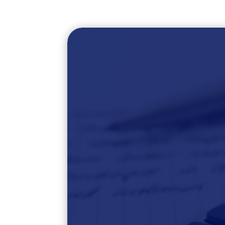
Del
Marc
Cum
por
Escuela de Pe