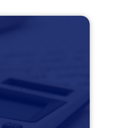
n el
ey de
rio.
les
| 0 Comentario