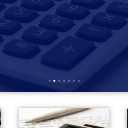
te modificación del Código Tributario chileno, impulsada por
un enfoque riguroso hacia la prevención y sanción de delitos 
el sistema de vigilancia y las penalidades para quienes...
Leer más