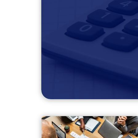
Introducción La recien
Tributario, establece 