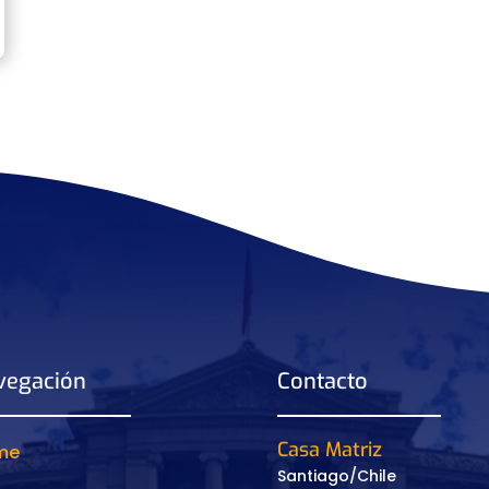
vegación
Contacto
Casa Matriz
me
Santiago/Chile