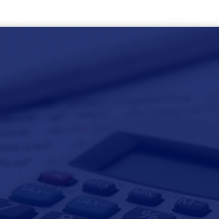
itos Tributarios e
o de la Nueva L
plimiento Tributa
ritos Judiciales de Chile OTEC
|
18 de abril de 2025
|
Artículos Pericia