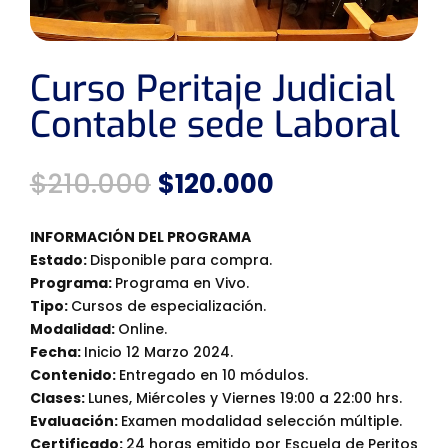
Curso Peritaje Judicial
Contable sede Laboral
El
El
$
210.000
$
120.000
precio
precio
original
actual
INFORMACIÓN DEL PROGRAMA
era:
es:
Estado:
Disponible para compra.
$210.000.
$120.000.
Programa:
Programa en Vivo.
Tipo:
Cursos de especialización.
Modalidad:
Online.
Fecha:
Inicio 12 Marzo 2024.
Contenido:
Entregado en 10 módulos.
Clases:
Lunes, Miércoles y Viernes 19:00 a 22:00 hrs.
Evaluación:
Examen modalidad selección múltiple.
Certificado:
24 horas emitido por Escuela de Peritos