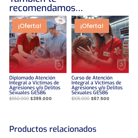
recomendamos…
¡Oferta!
¡Oferta!
Diplomado Atención
Curso de Atención
Integral a Victimas de
Integral a Victimas de
Agresiones y/o Delitos
Agresiones y/o Delitos
Sexuales GES86
Sexuales GES86
El
El
El
El
$
650.000
$
399.000
$
105.000
$
67.500
precio
precio
precio
precio
original
actual
original
actual
era:
es:
era:
es:
$650.000.
$399.000.
$105.000.
$67.500.
Productos relacionados