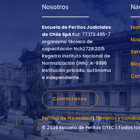
Nosotros
Na
Ho
Escuela de Peritos Judiciales
de Chile SpA
Rut: 77.172.495-7
Nos
organismo técnico de
capacitación Nch2728:2015
Ser
Registro Instituto Nacional de
Normalización (INN): A-9996
Blo
institución privada, autónoma
Con
e independiente…
Contáctanos
Política de Privacidad
|
Términos y Condic
© 2026 Escuela de Peritos OTEC | Todos l