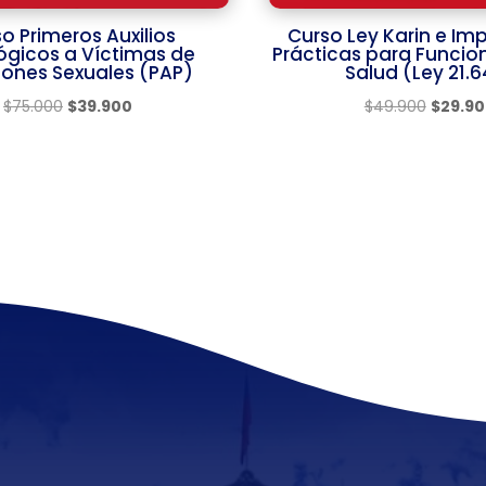
o Primeros Auxilios
Curso Ley Karin e Im
ógicos a Víctimas de
Prácticas para Funcion
iones Sexuales (PAP)
Salud (Ley 21.
El
El
El
$
75.000
$
39.900
$
49.900
$
29.9
precio
precio
precio
original
actual
original
era:
es:
era:
$75.000.
$39.900.
$49.90