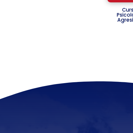
Curs
Psicol
Agres