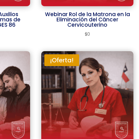
uxilios
Webinar Rol de la Matrona en la
timas de
Eliminación del Cáncer
GES 86
Cervicouterino
$
0
¡Oferta!