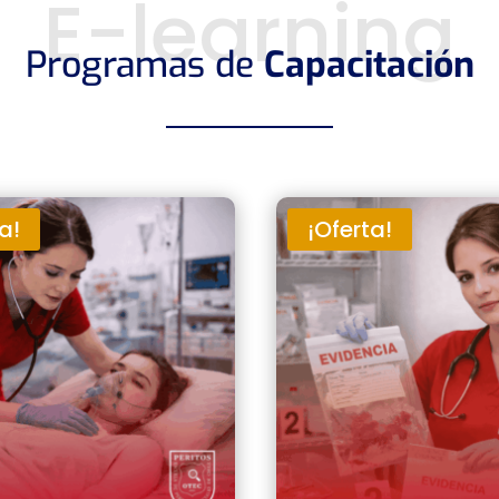
E-learning
Programas de
Capacitación
a!
¡Oferta!