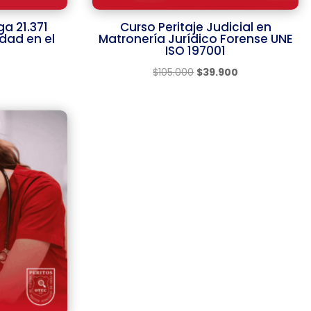
a 21.371
Curso Peritaje Judicial en
dad en el
Matronería Jurídico Forense UNE
ISO 197001
El
El
$
105.000
$
39.900
precio
precio
original
actual
era:
es:
$105.000.
$39.900.