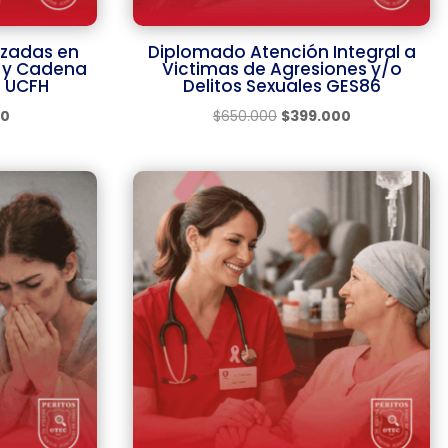
nzadas en
Diplomado Atención Integral a
s y Cadena
Victimas de Agresiones y/o
a UCFH
Delitos Sexuales GES86
El
El
El
00
$
650.000
$
399.000
precio
precio
precio
actual
original
actual
es:
era:
es:
0.
$49.900.
$650.000.
$399.000.