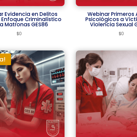
r Evidencia en Delitos
Webinar Primeros A
 Enfoque Criminalístico
Psicológicos a Víc
a Matronas GES86
Violencia Sexual 
$
0
$
0
a!