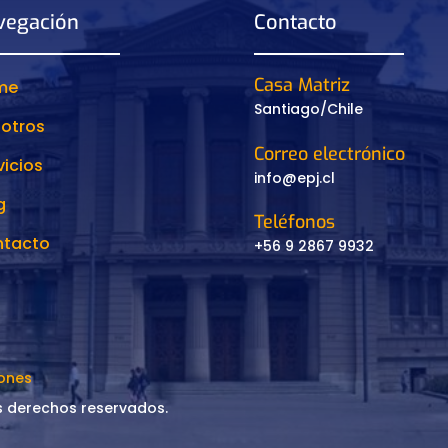
vegación
Contacto
Casa Matriz
me
Santiago/Chile
otros
Correo electrónico
vicios
info@epj.cl
g
Teléfonos
tacto
+56 9 2867 9932
iones
os derechos reservados.