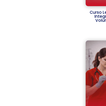
Curso L
Integ
Volu