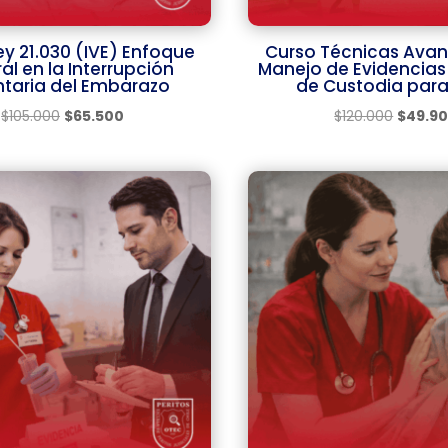
ey 21.030 (IVE) Enfoque
Curso Técnicas Ava
ral en la Interrupción
Manejo de Evidencia
ntaria del Embarazo
de Custodia par
El
El
El
$
105.000
$
65.500
$
120.000
$
49.9
precio
precio
precio
original
actual
original
era:
es:
era:
$105.000.
$65.500.
$120.00