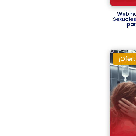
Webina
Sexuales
par
¡Ofert