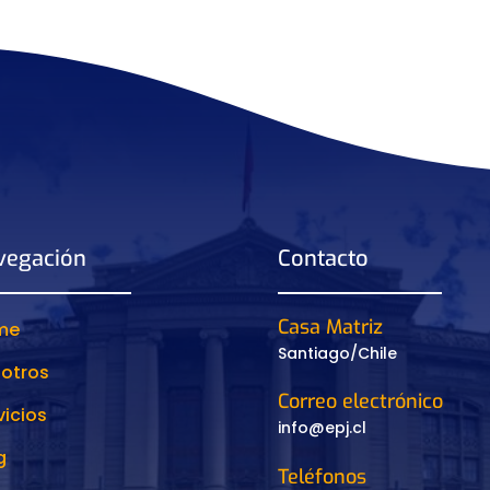
vegación
Contacto
Casa Matriz
me
Santiago/Chile
otros
Correo electrónico
vicios
info@epj.cl
g
Teléfonos