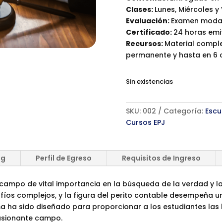
Clases:
Lunes, Miércoles y 
Evaluación:
Examen modali
Certificado:
24 horas emit
Recursos:
Material compl
permanente y hasta en 6 c
Sin existencias
SKU:
002
Categoría:
Escu
Cursos EPJ
ng
Perfil de Egreso
Requisitos de Ingreso
ampo de vital importancia en la búsqueda de la verdad y la ju
íos complejos, y la figura del perito contable desempeña un 
a ha sido diseñado para proporcionar a los estudiantes las h
asionante campo.