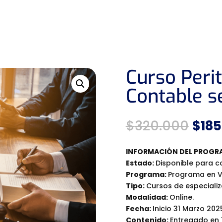
NOSOTROS
CURSOS Y DIPLOMADOS
SERVICIOS
RE
Curso Perit
Contable s
El
$
320.000
$
185
prec
orig
INFORMACIÓN DEL PROGR
era:
Estado:
Disponible para 
$320
Programa:
Programa en V
Tipo:
Cursos de especializ
Modalidad:
Online.
Fecha:
Inicio 31 Marzo 202
Contenido:
Entregado en 