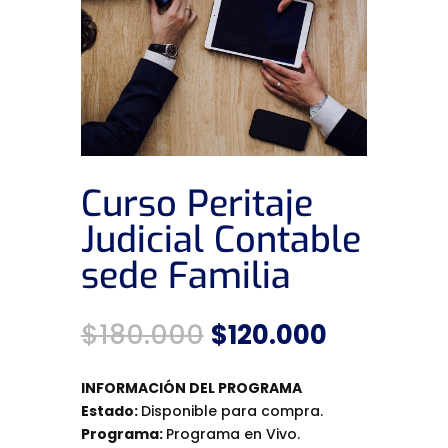
Curso Peritaje
Judicial Contable
sede Familia
El
El
$
180.000
$
120.000
precio
precio
original
actual
INFORMACIÓN DEL PROGRAMA
era:
es:
Estado:
Disponible para compra.
$180.000.
$120.000
Programa:
Programa en Vivo.