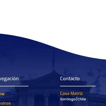
vegación
Contacto
Casa Matriz
me
Santiago/Chile
otros