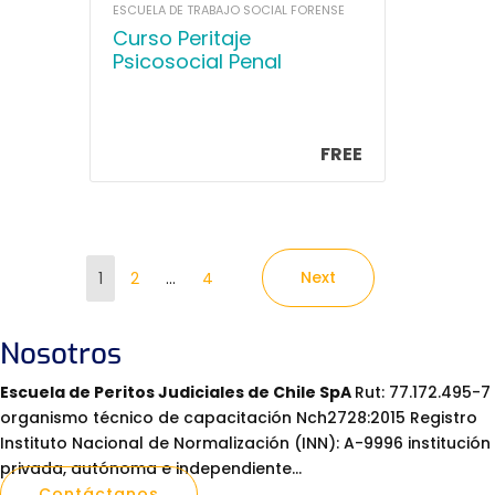
ESCUELA DE TRABAJO SOCIAL FORENSE
Curso Peritaje
Psicosocial Penal
FREE
Paginación
Page
Page
Page
Next
1
2
…
4
de
entradas
Nosotros
Escuela de Peritos Judiciales de Chile SpA
Rut: 77.172.495-7
organismo técnico de capacitación Nch2728:2015 Registro
Instituto Nacional de Normalización (INN): A-9996 institución
privada, autónoma e independiente…
Contáctanos